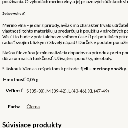
používania. O výhodách merino vlny a jej priaznivých účinkoch si
Zodpovednosť.
Merino vlna – je dar z prírody, avšak má charakter trvalo udrža
vlastnosti tohto materiálu ju predurčujú k použitiu v náročných p
Vás či to bude v práci alebo vo voľnom čase či pri potulkách pr
radosť svojim blízkym ? Skvelý nápad ! Darček v podobe ponožiek
Našou filozofiou je minimalizácia dopadov na prírodu a preto p
dôrazom na ich funkčnosť. Užívajte si ponožky, nie obaly.
S láskou k Vám a s rešpektom k prírode
fjell – merinoponožky.
Hmotnosť
0,05 g
Veľkosť
S (35-38)
,
M (39-42)
,
L (43-46)
,
XL (47-49)
Farba
Čierna
Súvisiace produkty