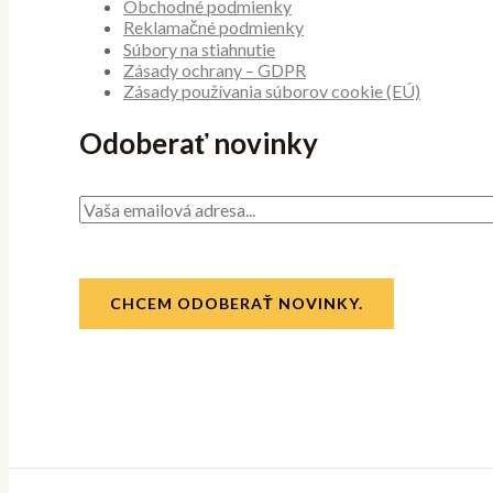
Obchodné podmienky
Reklamačné podmienky
Súbory na stiahnutie
Zásady ochrany – GDPR
Zásady používania súborov cookie (EÚ)
Odoberať novinky
E
m
a
i
l
CHCEM ODOBERAŤ NOVINKY.
*