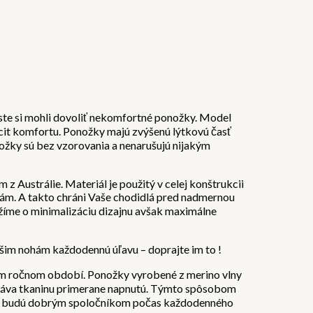
y ste si mohli dovoliť nekomfortné ponožky. Model
cit komfortu. Ponožky majú zvýšenú lýtkovú časť
ožky sú bez vzorovania a nenarušujú nijakým
 Austrálie. Materiál je použitý v celej konštrukcii
dlám. A takto chráni Vaše chodidlá pred nadmernou
íme o minimalizáciu dizajnu avšak maximálne
ašim nohám každodennú úľavu – doprajte im to !
om ročnom období. Ponožky vyrobené z merino vlny
váva tkaninu primerane napnutú. Týmto spôsobom
Vám budú dobrým spoločníkom počas každodenného