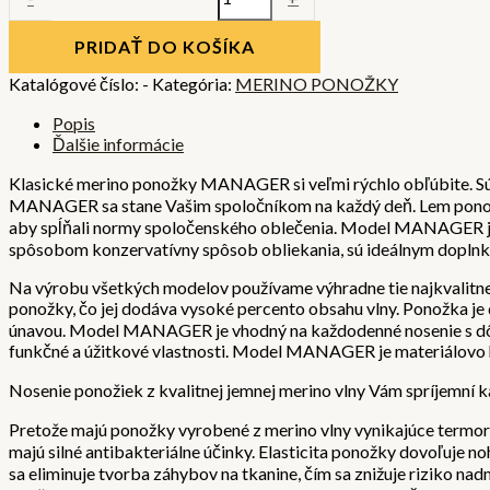
PRIDAŤ DO KOŠÍKA
Katalógové číslo:
-
Kategória:
MERINO PONOŽKY
Popis
Ďalšie informácie
Klasické merino ponožky MANAGER si veľmi rýchlo obľúbite. Sú na
MANAGER sa stane Vašim spoločníkom na každý deň. Lem ponožiek
aby spĺňali normy spoločenského oblečenia. Model MANAGER je v
spôsobom konzervatívny spôsob obliekania, sú ideálnym doplnko
Na výrobu všetkých modelov používame výhradne tie najkvalitnejš
ponožky, čo jej dodáva vysoké percento obsahu vlny. Ponožka je
únavou. Model MANAGER je vhodný na každodenné nosenie s dôra
funkčné a úžitkové vlastnosti. Model MANAGER je materiálovo h
Nosenie ponožiek z kvalitnej jemnej merino vlny Vám spríjemní 
Pretože majú ponožky vyrobené z merino vlny vynikajúce termo
majú silné antibakteriálne účinky. Elasticita ponožky dovoľuje n
sa eliminuje tvorba záhybov na tkanine, čím sa znižuje rizik