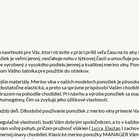
vrhnuté pre Vás, ktorí strávite v práci príliš veľa času na to ab
 je veľmi jemný, nesťahuje nohu v lýtkovej časti a umocňuje po
yrobený z vysokého podielu jemnej a kvalitnej merino vlny. Pon
m Vášho šatníka pre použitie do oblekov.
ie materiály. Merino vlna v našich modeloch ponožiek je pôvodom z
 dostatočne elastická, a preto sa správne prispôsobí Vašim chodi
zom na pohodlie chodidiel. Pri návrhu a výrobe ponožiek sa snaž
omogénny, čím sa zvyšujú jeho úžitkové vlastnosti.
každý deň. Dlhodobé používanie ponožiek z merino vlny prinesie V
regulačné vlastnosti, budú Vám dobrým spoločníkom, a to v každ
ohám voľný pohyb, pričom pružnosť vlákien (
Lycra, Elastan
) zacho
o nadmernej únavy chodidiel. Klasické merino ponožky MANAGER 