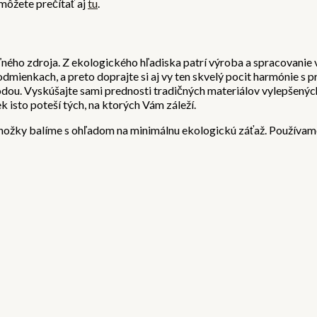
 môžete prečítať aj
tu
.
teľného zdroja. Z ekologického hľadiska patrí výroba a spracovani
odmienkach, a preto doprajte si aj vy ten skvelý pocit harmónie s p
írodou. Vyskúšajte sami prednosti tradičných materiálov vylepšen
 isto poteší tých, na ktorých Vám záleží.
onožky balíme s ohľadom na minimálnu ekologickú záťaž. Používam