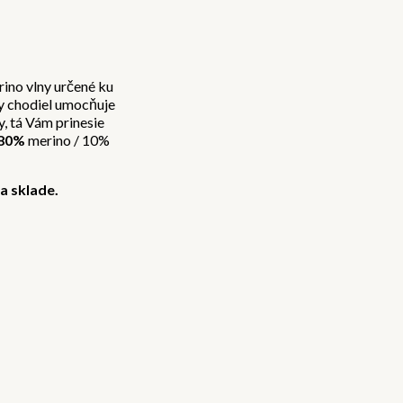
no vlny určené ku
y chodiel umocňuje
, tá Vám prinesie
80%
merino / 10%
a sklade.