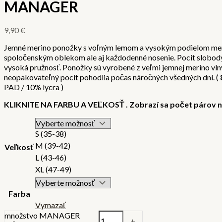
MANAGER
9,90
€
Jemné merino ponožky s voľným lemom a vysokým podielom meri
spoločenským oblekom ale aj každodenné nosenie. Pocit slobod
vysoká pružnosť. Ponožky sú vyrobené z veľmi jemnej merino vlny
neopakovateľný pocit pohodlia počas náročných všedných dní. (
PAD / 10% lycra )
KLIKNITE NA FARBU A VEĽKOSŤ . Zobrazí sa počet párov n
S (35-38)
M (39-42)
Veľkosť
L (43-46)
XL (47-49)
Farba
Vymazať
množstvo MANAGER
-
+