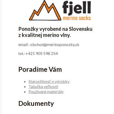
Ponožky vyrobené na Slovensku
z kvalitnej merino vlny.
email : obchod@merinoponozky.sk
tel.: +421 905 598 254
Poradíme Vám
Starostlivosť o výrobky
Tabuľka veľkostí
Používané materiály
Dokumenty