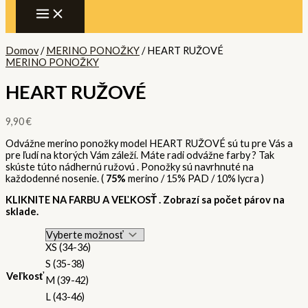
Domov
/
MERINO PONOŽKY
/ HEART RUŽOVÉ
MERINO PONOŽKY
HEART RUŽOVÉ
9,90
€
Odvážne merino ponožky model HEART RUŽOVÉ sú tu pre Vás a
pre ľudí na ktorých Vám záleží. Máte radi odvážne farby ? Tak
skúste túto nádhernú ružovú . Ponožky sú navrhnuté na
každodenné nosenie. (
75%
merino / 15% PAD / 10% lycra )
KLIKNITE NA FARBU A VEĽKOSŤ . Zobrazí sa počet párov na
sklade.
XS (34-36)
S (35-38)
Veľkosť
M (39-42)
L (43-46)