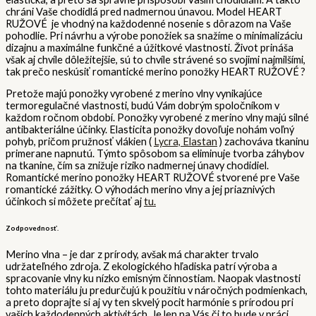
chráni Vaše chodidlá pred nadmernou únavou. Model HEART
RUŽOVÉ je vhodný na každodenné nosenie s dôrazom na Vaše
pohodlie. Pri návrhu a výrobe ponožiek sa snažíme o minimalizáciu
dizajnu a maximálne funkčné a úžitkové vlastnosti. Život prináša
však aj chvíle dôležitejšie, sú to chvíle strávené so svojimi najmilšími,
tak prečo neskúsiť romantické merino ponožky HEART RUŽOVÉ ?
Pretože majú ponožky vyrobené z merino vlny vynikajúce
termoregulačné vlastnosti, budú Vám dobrým spoločníkom v
každom ročnom období. Ponožky vyrobené z merino vlny majú silné
antibakteriálne účinky. Elasticita ponožky dovoľuje nohám voľný
pohyb, pričom pružnosť vlákien (
Lycra, Elastan
) zachováva tkaninu
primerane napnutú. Týmto spôsobom sa eliminuje tvorba záhybov
na tkanine, čím sa znižuje riziko nadmernej únavy chodidiel.
Romantické merino ponožky HEART RUŽOVÉ stvorené pre Vaše
romantické zážitky. O výhodách merino vlny a jej priaznivých
účinkoch si môžete prečítať aj
tu.
Zodpovednosť.
Merino vlna – je dar z prírody, avšak má charakter trvalo
udržateľného zdroja. Z ekologického hľadiska patrí výroba a
spracovanie vlny ku nízko emisným činnostiam. Naopak vlastnosti
tohto materiálu ju predurčujú k použitiu v náročných podmienkach,
a preto doprajte si aj vy ten skvelý pocit harmónie s prírodou pri
vašich každodenných aktivitách. Je len na Vás či to bude v práci