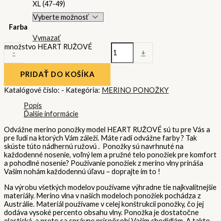
XL (47-49)
Farba
Vymazať
množstvo HEART RUŽOVÉ
-
+
PRIDAŤ DO KOŠÍKA
Katalógové číslo:
-
Kategória:
MERINO PONOŽKY
Popis
Ďalšie informácie
Odvážne merino ponožky model HEART RUŽOVÉ sú tu pre Vás a
pre ľudí na ktorých Vám záleží. Máte radi odvážne farby ? Tak
skúste túto nádhernú ružovú . Ponožky sú navrhnuté na
každodenné nosenie, voľný lem a pružné telo ponožiek pre komfort
a pohodlné nosenie? Používanie ponožiek z merino vlny prináša
Vašim nohám každodennú úľavu – doprajte im to !
Na výrobu všetkých modelov používame výhradne tie najkvalitnejšie
materiály. Merino vlna v našich modeloch ponožiek pochádza z
Austrálie. Materiál používame v celej konštrukcii ponožky, čo jej
dodáva vysoké percento obsahu vlny. Ponožka je dostatočne
elastická, a preto sa správne prispôsobí Vašim chodidlám. A takto