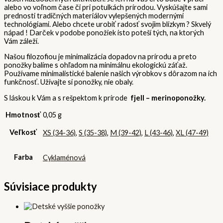
alebo vo voľnom čase či pri potulkách prírodou. Vyskúšajte sami
prednosti tradičných materiálov vylepšených modernými
technológiami. Alebo chcete urobiť radosť svojim blízkym ? Skvelý
nápad ! Darček v podobe ponožiek isto poteší tých, na ktorých
Vám záleží.
Našou filozofiou je minimalizácia dopadov na prírodu a preto
ponožky balíme s ohľadom na minimálnu ekologickú záťaž.
Používame minimalistické balenie našich výrobkov s dôrazom na ich
funkčnosť. Užívajte si ponožky, nie obaly.
S láskou k Vám a s rešpektom k prírode
fjell – merinoponožky.
Hmotnosť
0,05 g
Veľkosť
XS (34-36)
,
S (35-38)
,
M (39-42)
,
L (43-46)
,
XL (47-49)
Farba
Cyklaménová
Súvisiace produkty