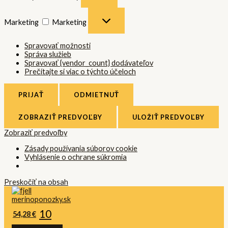
Marketing
Marketing
Spravovať možnosti
Správa služieb
Spravovať {vendor_count} dodávateľov
Prečítajte si viac o týchto účeloch
PRIJAŤ
ODMIETNUŤ
ZOBRAZIŤ PREDVOĽBY
ULOŽIŤ PREDVOĽBY
Zobraziť predvoľby
Zásady používania súborov cookie
Vyhlásenie o ochrane súkromia
Preskočiť na obsah
10
54,28
€